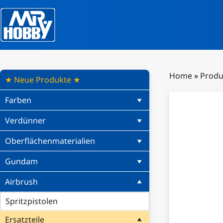
Home
»
Produ
★ Neue Produkte ★
Farben
Verdünner
Oberflächenmaterialien
Gundam
Airbrush
Spritzpistolen
Ersatzteile