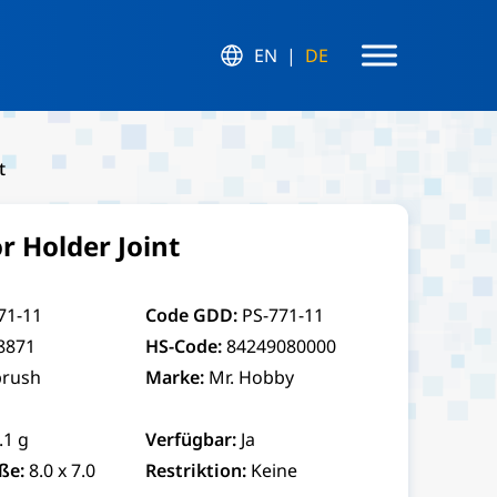
EN
DE
t
r Holder Joint
71-11
Code GDD:
PS-771-11
8871
HS-Code:
84249080000
brush
Marke:
Mr. Hobby
.1 g
Verfügbar:
Ja
ße:
8.0 x 7.0
Restriktion:
Keine