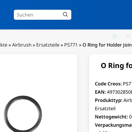
kte
»
Airbrush
»
Ersatzteile
»
PS771
»
O Ring for Holder Join
O Ring fo
Code Creos:
PS7
EAN:
497302850
Produkttyp:
Air
Ersatzteil
Nettogewicht:
0
Verpackungsma