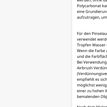
werden, ohne das
Polycarbonat kan
eine Grundierung
aufzutragen, um
Für den Pinsela
verwendet werde
Tropfen Wasser 
Wenn die Farbe z
und die Farbfläc
Bei Verwendung 
Airbrush Verdün
(Verdünnungsver
empfiehlt es sic
möglichst wenig 
einer zu hohen 
bemalenden Obj