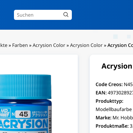
kte
»
Farben
»
Acrysion Color
»
Acrysion Color
»
Acrysion Co
Acrysion
Code Creos:
N45
EAN:
497302892
Produkttyp:
Modellbaufarbe
Marke:
Mr. Hobb
Produktmaße:
3