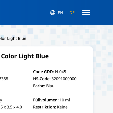
EN
DE
lor Light Blue
 Color Light Blue
Code GDD:
N-045
7368
HS-Code:
32091000000
Farbe:
Blau
y
Füllvolumen:
10 ml
.5 x 3.5 x 4.0
Restriktion:
Keine