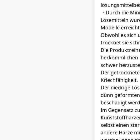
lösungsmittelbe
・Durch die Mini
Lösemitteln wur
Modelle erreicht
Obwohl es sich 
trocknet sie schn
Die Produktreih
herkömmlichen D
schwer herzustel
Der getrocknete
Kriechfähigkeit.
Der niedrige Lös
dünn geformten A
beschädigt wer
Im Gegensatz zu 
Kunststoffharze
selbst einen sta
andere Harze mi