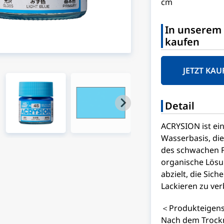
cm
In unserem 
kaufen
JETZT KAU
Detail
ACRYSION ist ei
Wasserbasis, di
des schwachen F
organische Lösu
abzielt, die Si
Lackieren zu ver
＜Produkteigens
Nach dem Trockn