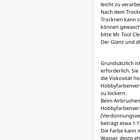
leicht zu verarbe
Nach dem Trockn
Trocknen kann s
können gewasch
bitte Mr. Tool Cl
Der Glanz und di
Grundsätzlich is
erforderlich. Si
die Viskosität h
Hobbyfarbenverd
zu lockern.
Beim Airbrushen 
Hobbyfarbenverd
(Verdünnungsver
beträgt etwa 1:1
Die Farbe kann 
Wasser, desto e