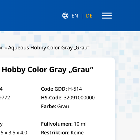
EN
DE
or
»
Aqueous Hobby Color Gray „Grau“
Hobby Color Gray „Grau“
4
Code GDD:
H-514
9772
HS-Code:
32091000000
Farbe:
Grau
y
Füllvolumen:
10 ml
.5 x 3.5 x 4.0
Restriktion:
Keine