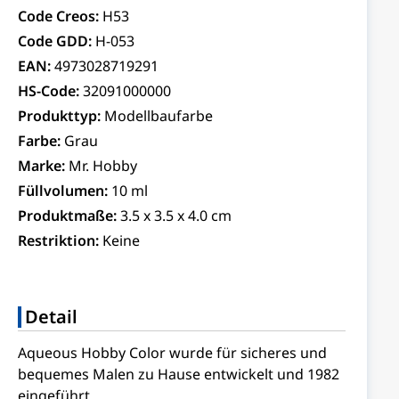
Code Creos:
H53
Code GDD:
H-053
EAN:
4973028719291
HS-Code:
32091000000
Produkttyp:
Modellbaufarbe
Farbe:
Grau
Marke:
Mr. Hobby
Füllvolumen:
10 ml
Produktmaße:
3.5 x 3.5 x 4.0 cm
Restriktion:
Keine
Detail
Aqueous Hobby Color wurde für sicheres und
bequemes Malen zu Hause entwickelt und 1982
eingeführt.