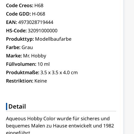
Code Creos:
H68
Code GDD:
H-068
EAN:
4973028719444
HS-Code:
32091000000
Produkttyp:
Modellbaufarbe
Farbe:
Grau
Marke:
Mr. Hobby
Füllvolumen:
10 ml
Produktmaße:
3.5 x 3.5 x 4.0 cm
Restriktion:
Keine
Detail
Aqueous Hobby Color wurde für sicheres und
bequemes Malen zu Hause entwickelt und 1982
eingeführt.