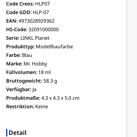
Code Creos:
HLP07
Code GDD:
HLP-07
EAN:
4973028929362
HS-Code:
32091000000
Serie:
LINKL Planet
Produkttyp:
Modellbaufarbe
Farbe:
Blau
Marke:
Mr. Hobby
Füllvolumen:
18 ml
Bruttogewicht:
58.3 g
Verfügbar:
Ja
Produktmaße:
4.3 x 4.3 x 5.0 cm
Restriktion:
Keine
Detail