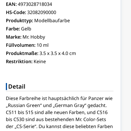
EAN:
4973028718034
HS-Code:
32082090000
Produkttyp:
Modellbaufarbe
Farbe:
Gelb
Marke:
Mr. Hobby
Füllvolumen:
10 ml
Produktmaße:
3.5 x 3.5 x 4.0 cm
Restriktion:
Keine
Detail
Diese Farbreihe ist hauptsächlich für Panzer wie
„Russian Green“ und „German Gray“ gedacht.
C511 bis 515 sind alle neuen Farben, und C516
bis C530 sind aus bestehenden Mr. Color-Sets
der „CS-Serie“. Du kannst diese beliebten Farben