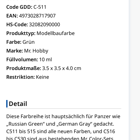
Code GDD:
C-511
EAN:
4973028717907
HS-Code:
32082090000
Produkttyp:
Modellbaufarbe
Farbe:
Grün
Marke:
Mr. Hobby
Füllvolumen:
10 ml
Produktmaße:
3.5 x 3.5 x 4.0 cm
Restriktion:
Keine
Detail
Diese Farbreihe ist hauptsächlich für Panzer wie
„Russian Green“ und „German Gray“ gedacht.
C511 bis 515 sind alle neuen Farben, und C516
bis C530 sind aus bestehenden Mr. Color-Sets