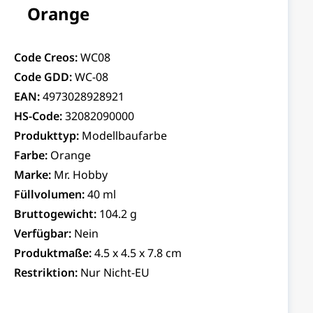
Orange
Code Creos:
WC08
Code GDD:
WC-08
EAN:
4973028928921
HS-Code:
32082090000
Produkttyp:
Modellbaufarbe
Farbe:
Orange
Marke:
Mr. Hobby
Füllvolumen:
40 ml
Bruttogewicht:
104.2 g
Verfügbar:
Nein
Produktmaße:
4.5 x 4.5 x 7.8 cm
Restriktion:
Nur Nicht-EU