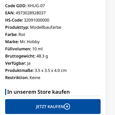
Code GDD:
XHUG-07
EAN:
4973028928037
HS-Code:
32091000000
Produkttyp:
Modellbaufarbe
Farbe:
Rot
Marke:
Mr. Hobby
Füllvolumen:
10 ml
Bruttogewicht:
48.3 g
Verfügbar:
Ja
Produktmaße:
3.5 x 3.5 x 4.0 cm
Restriktion:
Keine
In unserem Store kaufen
JETZT KAUFEN