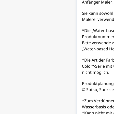
Anfänger Maler.
Sie kann sowohl f
Malerei verwend
*Die „Water-bas
Produktnummer b
Bitte verwende 
„Water-based Ho
*Die Art der Fa
Color“-Serie mi
nicht möglich.
Produktplanung:
© Sotsu, Sunrise
*Zum Verdünnen
Wasserbasis ode
*Kann nicht mit 