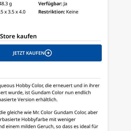
48.3 g
Verfügbar:
Ja
.5 x 3.5 x 4.0
Restriktion:
Keine
Store kaufen
JETZT KAUFEN
ueous Hobby Color, die erneuert und in ihrer
sert wurde, ist Gundam Color nun endlich
asierte Version erhältlich.
 die gleiche wie Mr. Color Gundam Color, aber
erbasierte Hobbyfarbe mit weniger
d einem milden Geruch, so dass es ideal für