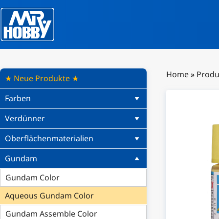
Home
»
Produ
★ Neue Produkte ★
Farben
Verdünner
Oberflächenmaterialien
Gundam
Gundam Color
Aqueous Gundam Color
Gundam Assemble Color