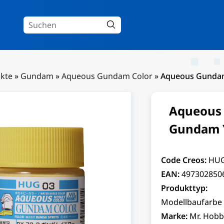
kte
»
Gundam
»
Aqueous Gundam Color
»
Aqueous Gundam
Aqueous 
Gundam 
Code Creos:
HU
EAN:
497302850
Produkttyp:
Modellbaufarbe
Marke:
Mr. Hobb