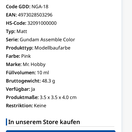
Code GDD:
NGA-18
EAN:
4973028503296
HS-Code:
32091000000
Typ:
Matt
Serie:
Gundam Assemble Color
Produkttyp:
Modellbaufarbe
Farbe:
Pink
Marke:
Mr. Hobby
Füllvolumen:
10 ml
Bruttogewicht:
48.3 g
Verfügbar:
Ja
Produktmaße:
3.5 x 3.5 x 4.0 cm
Restriktion:
Keine
In unserem Store kaufen