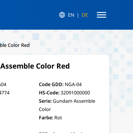
EN
DE
le Color Red
Assemble Color Red
04
Code GDD:
NGA-04
4774
HS-Code:
32091000000
Serie:
Gundam Assemble
Color
Farbe:
Rot