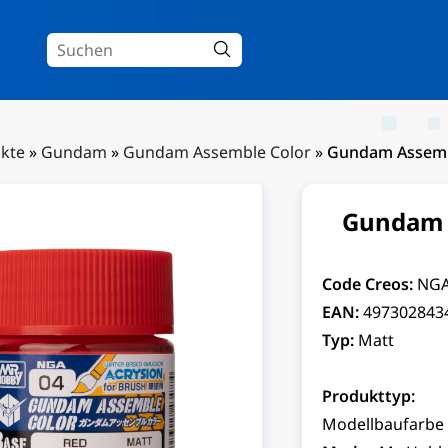
kte
»
Gundam
»
Gundam Assemble Color
»
Gundam Assemb
Gundam 
Code Creos:
NGA
EAN:
497302843
Typ:
Matt
Produkttyp:
Modellbaufarbe