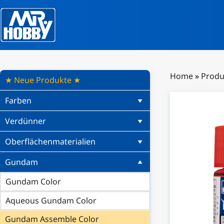
Home
»
Produ
★ Neue Produkte ★
Farben
Verdünner
Oberflächenmaterialien
Gundam
Gundam Color
Aqueous Gundam Color
Gundam Assemble Color