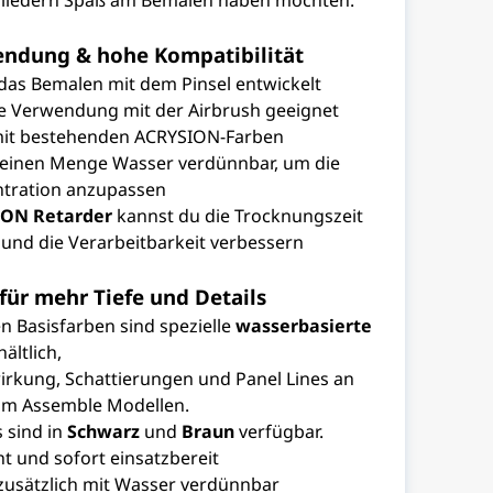
gliedern Spaß am Bemalen haben möchten.
endung & hohe Kompatibilität
 das Bemalen mit dem Pinsel entwickelt
ie Verwendung mit der Airbrush geeignet
it bestehenden ACRYSION-Farben
kleinen Menge Wasser verdünnbar, um die
tration anzupassen
ON Retarder
kannst du die Trocknungszeit
 und die Verarbeitbarkeit verbessern
für mehr Tiefe und Details
n Basisfarben sind spezielle
wasserbasierte
ältlich,
wirkung, Schattierungen und Panel Lines an
m Assemble Modellen.
 sind in
Schwarz
und
Braun
verfügbar.
t und sofort einsatzbereit
 zusätzlich mit Wasser verdünnbar