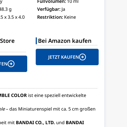
y
Füllvolumen:
10 ml
48.3 g
Verfügbar:
Ja
.5 x 3.5 x 4.0
Restriktion:
Keine
Store
Bei Amazon kaufen
JETZT KAUFEN
FEN
BLE COLOR
ist eine speziell entwickelte
le
– das Miniaturenspiel mit ca. 5 cm großen
eit mit
BANDAI CO., LTD.
und
BANDAI