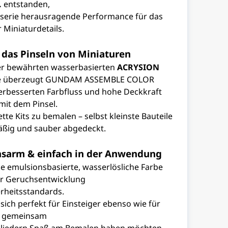
.
entstanden,
rbserie herausragende Performance für das
 Miniaturdetails.
 das Pinseln von Miniaturen
er bewährten wasserbasierten
ACRYSION
ie überzeugt GUNDAM ASSEMBLE COLOR
verbesserten Farbfluss und hohe Deckkraft
mit dem Pinsel.
tte Kits zu bemalen – selbst kleinste Bauteile
ßig und sauber abgedeckt.
chsarm & einfach in der Anwendung
e emulsionsbasierte, wasserlösliche Farbe
er Geruchsentwicklung
rheitsstandards.
 sich perfekt für Einsteiger ebenso wie für
e gemeinsam