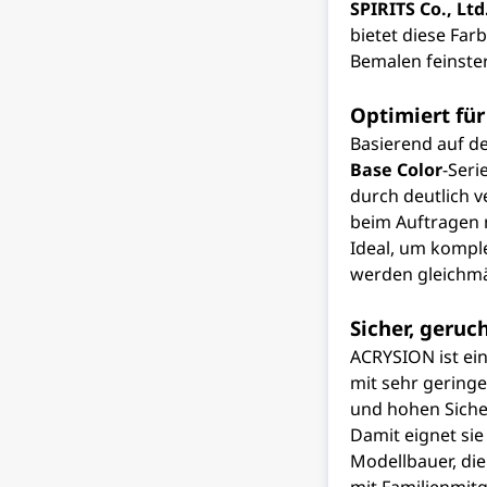
SPIRITS Co., Ltd
bietet diese Fa
Bemalen feinster
Optimiert für
Basierend auf d
Base Color
-Ser
durch deutlich 
beim Auftragen 
Ideal, um komple
werden gleichmä
Sicher, geru
ACRYSION ist ein
mit sehr gering
und hohen Siche
Damit eignet sie
Modellbauer, di