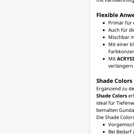
mit Familienmit
Flexible Anw
Primär für
Auch für d
Mischbar m
Mit einer 
Farbkonzen
Mit
ACRYSI
verlängern
Shade Colors 
Ergänzend zu de
Shade Colors
erh
ideal für Tiefen
bemalten Gunda
Die Shade Colors
Vorgemisch
Bei Bedarf