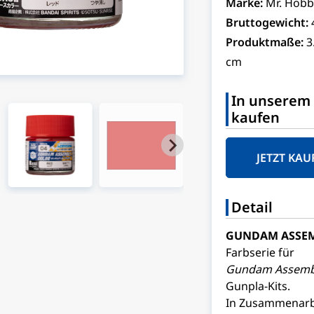
Marke:
Mr. Hobb
Bruttogewicht:
Produktmaße:
3
cm
In unserem 
kaufen
JETZT KAU
Detail
GUNDAM ASSEM
Farbserie für
Gundam Assemb
Gunpla-Kits.
In Zusammenarb