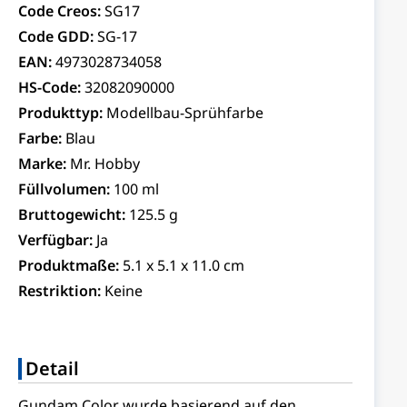
Code Creos:
SG17
Code GDD:
SG-17
EAN:
4973028734058
HS-Code:
32082090000
Produkttyp:
Modellbau-Sprühfarbe
Farbe:
Blau
Marke:
Mr. Hobby
Füllvolumen:
100 ml
Bruttogewicht:
125.5 g
Verfügbar:
Ja
Produktmaße:
5.1 x 5.1 x 11.0 cm
Restriktion:
Keine
Detail
Gundam Color wurde basierend auf den