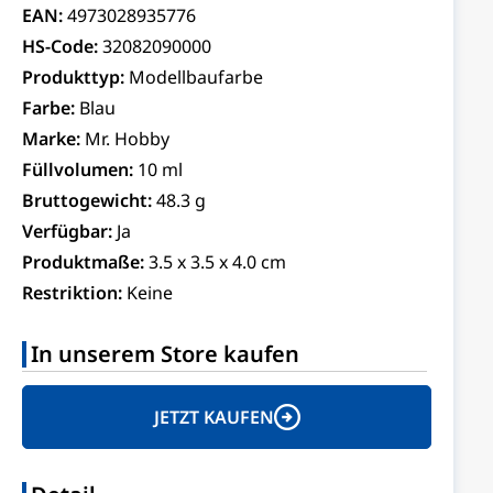
EAN:
4973028935776
HS-Code:
32082090000
Produkttyp:
Modellbaufarbe
Farbe:
Blau
Marke:
Mr. Hobby
Füllvolumen:
10 ml
Bruttogewicht:
48.3 g
Verfügbar:
Ja
Produktmaße:
3.5 x 3.5 x 4.0 cm
Restriktion:
Keine
In unserem Store kaufen
JETZT KAUFEN