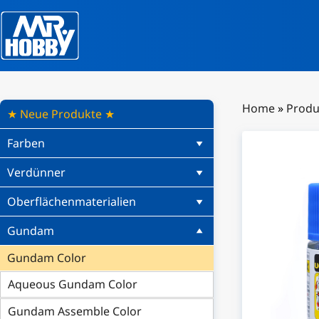
Home
»
Produ
★ Neue Produkte ★
Farben
Verdünner
Oberflächenmaterialien
Gundam
Gundam Color
Aqueous Gundam Color
Gundam Assemble Color