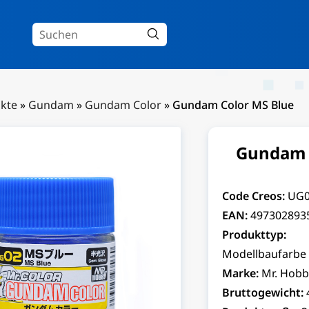
kte
»
Gundam
»
Gundam Color
»
Gundam Color MS Blue
Gundam 
Code Creos:
UG
EAN:
497302893
Produkttyp:
Modellbaufarbe
Marke:
Mr. Hobb
Bruttogewicht: