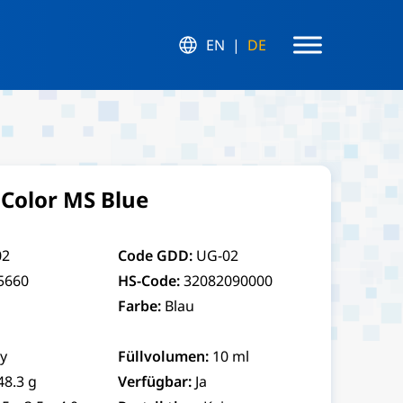
EN
DE
Color MS Blue
02
Code GDD:
UG-02
5660
HS-Code:
32082090000
Farbe:
Blau
y
Füllvolumen:
10 ml
48.3 g
Verfügbar:
Ja