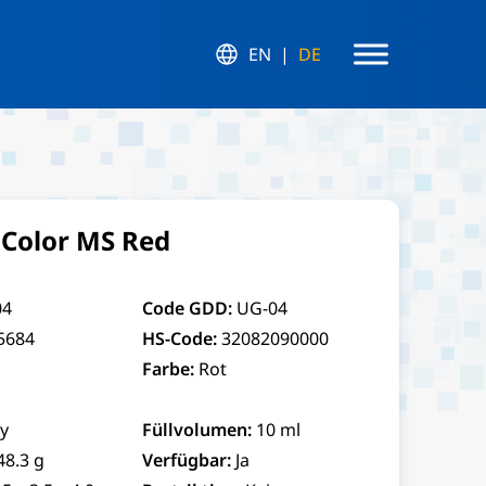
EN
DE
Color MS Red
04
Code GDD:
UG-04
5684
HS-Code:
32082090000
Farbe:
Rot
y
Füllvolumen:
10 ml
48.3 g
Verfügbar:
Ja