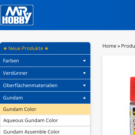
Home
»
Produ
★ Neue Produkte ★
Farben
Verdünner
Oberflächenmaterialien
Gundam
Gundam Color
Aqueous Gundam Color
Gundam Assemble Color