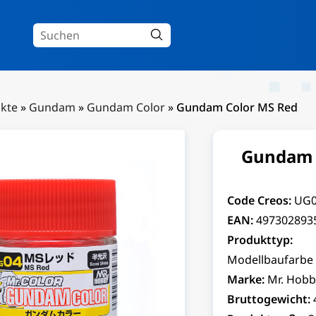
kte
»
Gundam
»
Gundam Color
»
Gundam Color MS Red
Gundam 
Code Creos:
UG
EAN:
497302893
Produkttyp:
Modellbaufarbe
Marke:
Mr. Hobb
Bruttogewicht: