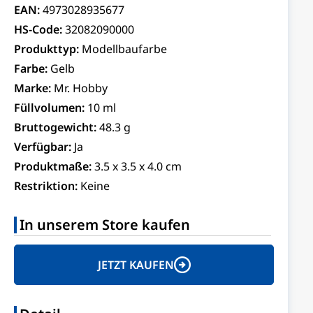
EAN:
4973028935677
HS-Code:
32082090000
Produkttyp:
Modellbaufarbe
Farbe:
Gelb
Marke:
Mr. Hobby
Füllvolumen:
10 ml
Bruttogewicht:
48.3 g
Verfügbar:
Ja
Produktmaße:
3.5 x 3.5 x 4.0 cm
Restriktion:
Keine
In unserem Store kaufen
JETZT KAUFEN