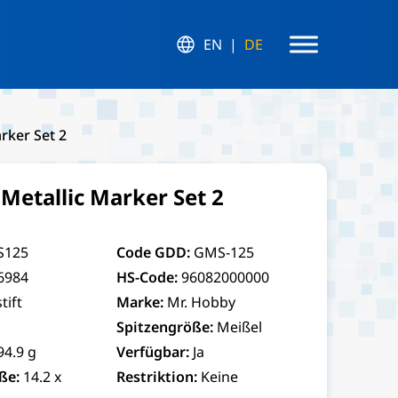
EN
DE
rker Set 2
etallic Marker Set 2
S125
Code GDD:
GMS-125
6984
HS-Code:
96082000000
stift
Marke:
Mr. Hobby
Spitzengröße:
Meißel
94.9 g
Verfügbar:
Ja
ße:
14.2 x
Restriktion:
Keine