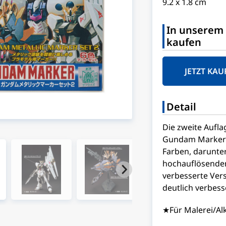
9.2 x 1.8 cm
In unserem 
kaufen
JETZT KAU
Detail
Die zweite Auflag
Gundam Marker er
Farben, darunte
hochauflösenden 
verbesserte Ver
deutlich verbess
★Für Malerei/Al