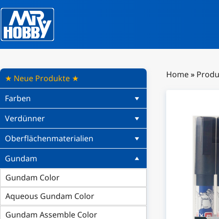
Home
»
Produ
★ Neue Produkte ★
Farben
Verdünner
Oberflächenmaterialien
Gundam
Gundam Color
Aqueous Gundam Color
Gundam Assemble Color