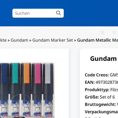
kte
»
Gundam
»
Gundam Marker Set
»
Gundam Metallic Ma
Gundam M
Code Creos:
GM
EAN:
497302873
Produkttyp:
Filz
Größe:
Set of 6
Bruttogewicht:
Verpackungsma