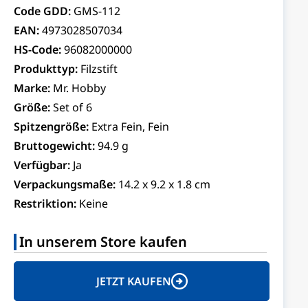
Code GDD:
GMS-112
EAN:
4973028507034
HS-Code:
96082000000
Produkttyp:
Filzstift
Marke:
Mr. Hobby
Größe:
Set of 6
Spitzengröße:
Extra Fein, Fein
Bruttogewicht:
94.9 g
Verfügbar:
Ja
Verpackungsmaße:
14.2 x 9.2 x 1.8 cm
Restriktion:
Keine
In unserem Store kaufen
JETZT KAUFEN