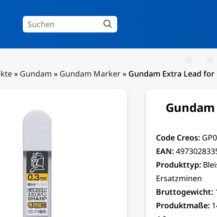
kte
»
Gundam
»
Gundam Marker
»
Gundam Extra Lead for
Gundam E
Code Creos:
GP0
EAN:
497302833
Produkttyp:
Blei
Ersatzminen
Bruttogewicht:
Produktmaße:
1