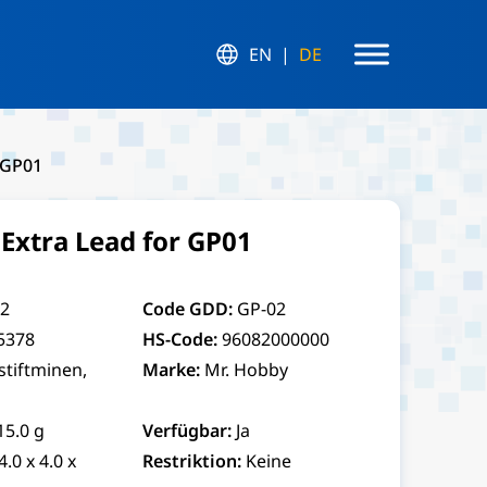
EN
DE
 GP01
xtra Lead for GP01
2
Code GDD:
GP-02
5378
HS-Code:
96082000000
stiftminen,
Marke:
Mr. Hobby
15.0 g
Verfügbar:
Ja
4.0 x 4.0 x
Restriktion:
Keine