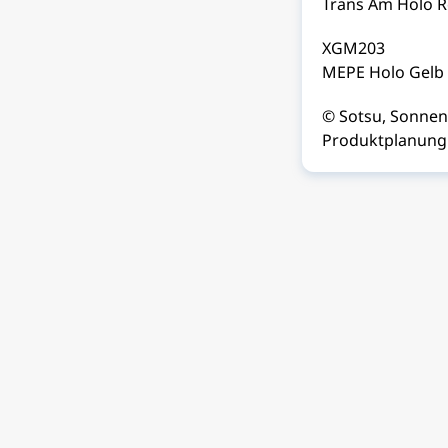
Trans Am Holo R
XGM203
MEPE Holo Gelb
© Sotsu, Sonne
Produktplanung: