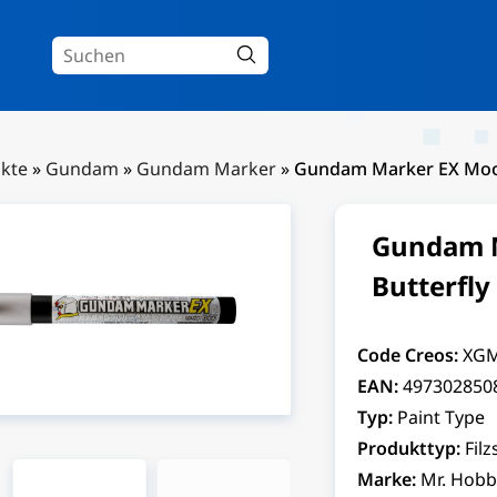
kte
»
Gundam
»
Gundam Marker
»
Gundam Marker EX Moonl
Gundam M
Butterfly
Code Creos:
XG
EAN:
497302850
Typ:
Paint Type
Produkttyp:
Filz
Marke:
Mr. Hobb