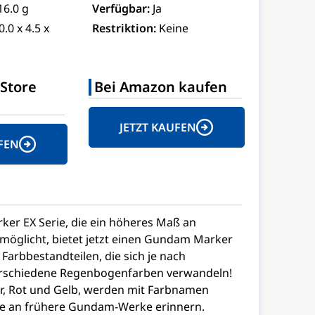
16.0 g
Verfügbar:
Ja
0.0 x 4.5 x
Restriktion:
Keine
Store
Bei Amazon kaufen
JETZT KAUFEN
FEN
er EX Serie, die ein höheres Maß an
möglicht, bietet jetzt einen Gundam Marker
 Farbbestandteilen, die sich je nach
verschiedene Regenbogenfarben verwandeln!
er, Rot und Gelb, werden mit Farbnamen
die an frühere Gundam-Werke erinnern.