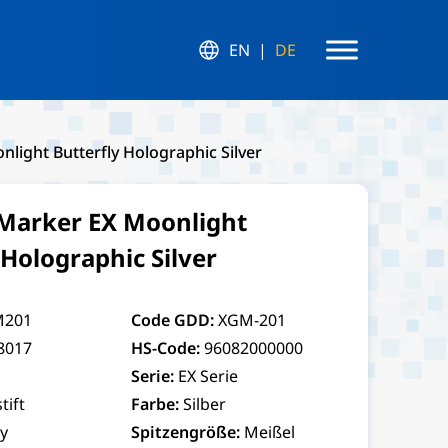
EN
DE
ight Butterfly Holographic Silver
arker EX Moonlight
 Holographic Silver
M201
Code GDD:
XGM-201
8017
HS-Code:
96082000000
Serie:
EX Serie
stift
Farbe:
Silber
y
Spitzengröße:
Meißel