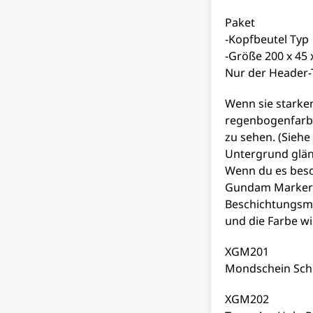
Paket
-Kopfbeutel Typ
-Größe 200 x 45 
Nur der Header-T
Wenn sie starke
regenbogenfarb
zu sehen. (Siehe
Untergrund glänz
Wenn du es besc
Gundam Marker C
Beschichtungsmat
und die Farbe wi
XGM201
Mondschein Schm
XGM202