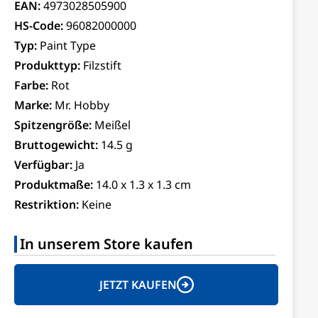
EAN:
4973028505900
HS-Code:
96082000000
Typ:
Paint Type
Produkttyp:
Filzstift
Farbe:
Rot
Marke:
Mr. Hobby
Spitzengröße:
Meißel
Bruttogewicht:
14.5 g
Verfügbar:
Ja
Produktmaße:
14.0 x 1.3 x 1.3 cm
Restriktion:
Keine
In unserem Store kaufen
JETZT KAUFEN