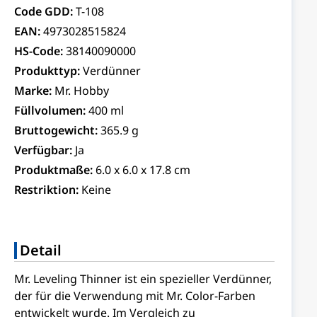
Code GDD:
T-108
EAN:
4973028515824
HS-Code:
38140090000
Produkttyp:
Verdünner
Marke:
Mr. Hobby
Füllvolumen:
400 ml
Bruttogewicht:
365.9 g
Verfügbar:
Ja
Produktmaße:
6.0 x 6.0 x 17.8 cm
Restriktion:
Keine
Detail
Mr. Leveling Thinner ist ein spezieller Verdünner,
der für die Verwendung mit Mr. Color-Farben
entwickelt wurde. Im Vergleich zu