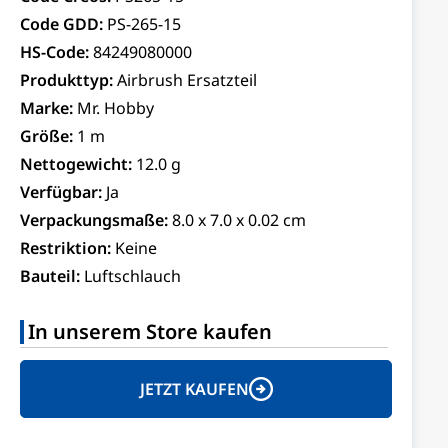
Code GDD:
PS-265-15
HS-Code:
84249080000
Produkttyp:
Airbrush Ersatzteil
Marke:
Mr. Hobby
Größe:
1 m
Nettogewicht:
12.0 g
Verfügbar:
Ja
Verpackungsmaße:
8.0 x 7.0 x 0.02 cm
Restriktion:
Keine
Bauteil:
Luftschlauch
In unserem Store kaufen
JETZT KAUFEN