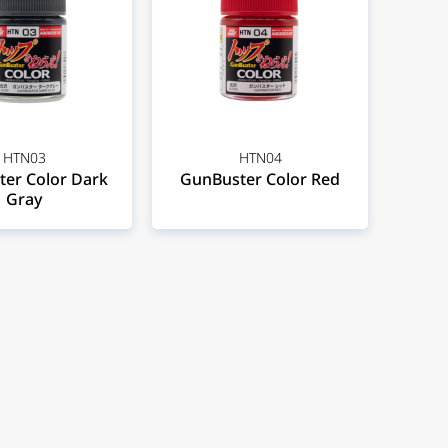
HTN03
HTN04
er Color Dark
GunBuster Color Red
Gray