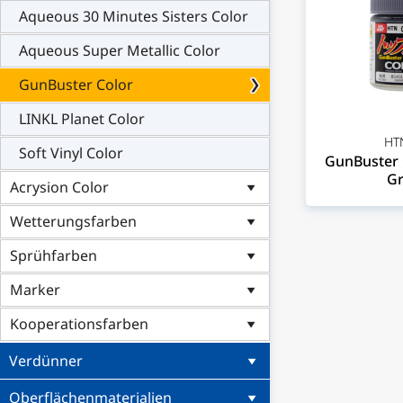
Aqueous 30 Minutes Sisters Color
Aqueous Super Metallic Color
GunBuster Color
LINKL Planet Color
HT
Soft Vinyl Color
GunBuster C
Gr
Acrysion Color
Wetterungsfarben
Sprühfarben
Marker
Kooperationsfarben
Verdünner
Oberflächenmaterialien