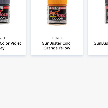
N01
HTN02
olor Violet
GunBuster Color
GunBust
ay
Orange Yellow