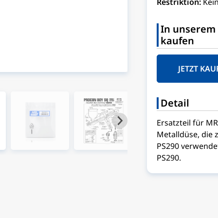
Restriktion:
Kei
In unserem 
kaufen
JETZT KAU
Detail
Ersatzteil für M
Metalldüse, die
PS290 verwendet
PS290.