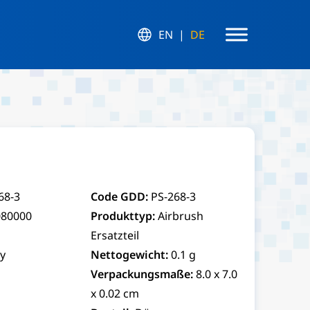
EN
DE
68-3
Code GDD:
PS-268-3
080000
Produkttyp:
Airbrush
Ersatzteil
y
Nettogewicht:
0.1 g
Verpackungsmaße:
8.0 x 7.0
x 0.02 cm