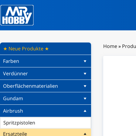
Home
»
Produ
★ Neue Produkte ★
Farben
Verdünner
Oberflächenmaterialien
Gundam
Airbrush
Spritzpistolen
Ersatzteile