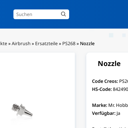
kte
»
Airbrush
»
Ersatzteile
»
PS268
»
Nozzle
Nozzle
Code Creos:
PS2
HS-Code:
84249
Marke:
Mr. Hobb
Verfügbar:
Ja