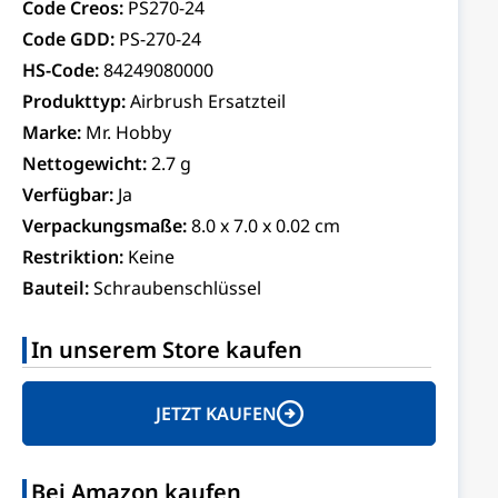
Code Creos:
PS270-24
Code GDD:
PS-270-24
HS-Code:
84249080000
Produkttyp:
Airbrush Ersatzteil
Marke:
Mr. Hobby
Nettogewicht:
2.7 g
Verfügbar:
Ja
Verpackungsmaße:
8.0 x 7.0 x 0.02 cm
Restriktion:
Keine
Bauteil:
Schraubenschlüssel
In unserem Store kaufen
JETZT KAUFEN
Bei Amazon kaufen