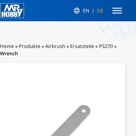
EN
DE
Home
»
Produkte
»
Airbrush
»
Ersatzteile
»
PS270
»
Wrench