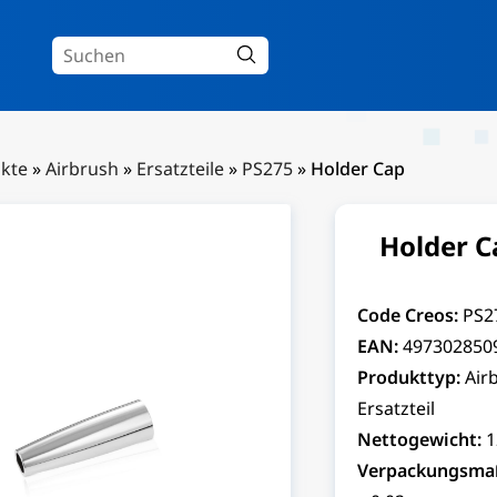
kte
»
Airbrush
»
Ersatzteile
»
PS275
»
Holder Cap
Holder C
Code Creos:
PS2
EAN:
497302850
Produkttyp:
Air
Ersatzteil
Nettogewicht:
1
Verpackungsma