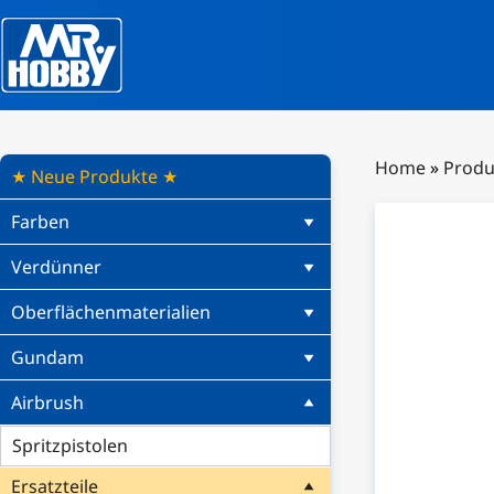
Home
»
Produ
★ Neue Produkte ★
Farben
Verdünner
Oberflächenmaterialien
Gundam
Airbrush
Spritzpistolen
Ersatzteile