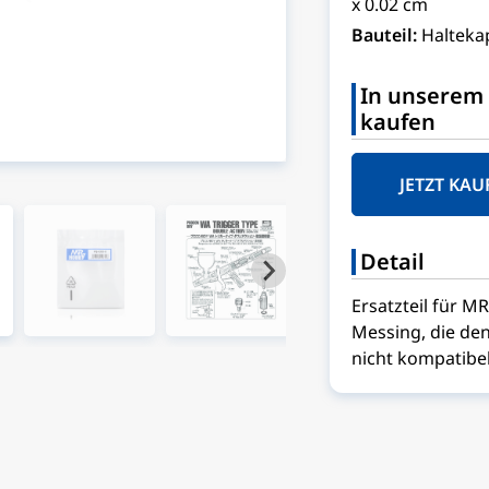
x 0.02 cm
Bauteil:
Halteka
In unserem 
kaufen
JETZT KAU
Detail
Ersatzteil für M
Messing, die den
nicht kompatibel