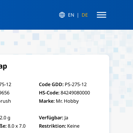
EN
DE
ap
75-12
Code GDD:
PS-275-12
9656
HS-Code:
84249080000
brush
Marke:
Mr. Hobby
2.0 g
Verfügbar:
Ja
ße:
8.0 x 7.0
Restriktion:
Keine