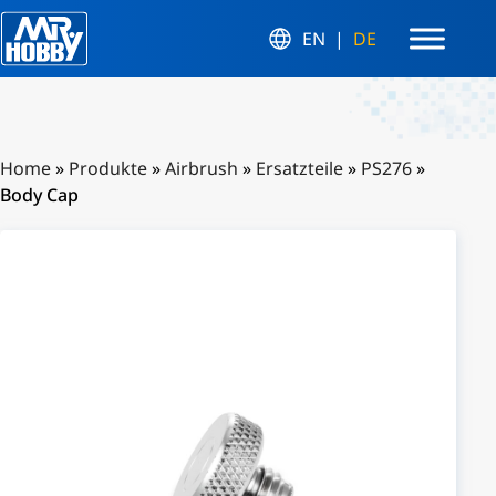
EN
DE
Home
»
Produkte
»
Airbrush
»
Ersatzteile
»
PS276
»
Body Cap