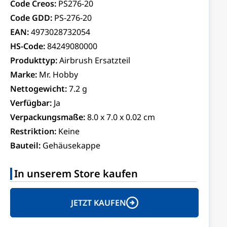
Code Creos:
PS276-20
Code GDD:
PS-276-20
EAN:
4973028732054
HS-Code:
84249080000
Produkttyp:
Airbrush Ersatzteil
Marke:
Mr. Hobby
Nettogewicht:
7.2 g
Verfügbar:
Ja
Verpackungsmaße:
8.0 x 7.0 x 0.02 cm
Restriktion:
Keine
Bauteil:
Gehäusekappe
In unserem Store kaufen
JETZT KAUFEN