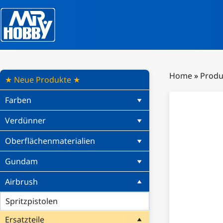
Home
»
Produ
★ Neue Produkte ★
Farben
Verdünner
Oberflächenmaterialien
Gundam
Airbrush
Spritzpistolen
Ersatzteile