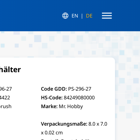
EN
DE
hälter
96-27
Code GDD:
PS-296-27
4422
HS-Code:
84249080000
brush
Marke:
Mr. Hobby
Verpackungsmaße:
8.0 x 7.0
x 0.02 cm