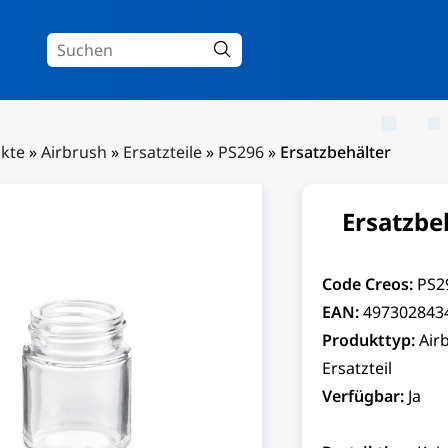
kte
»
Airbrush
»
Ersatzteile
»
PS296
»
Ersatzbehälter
Ersatzbe
Code Creos:
PS2
EAN:
497302843
Produkttyp:
Air
Ersatzteil
Verfügbar:
Ja