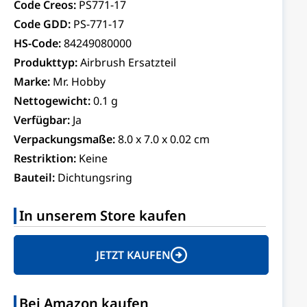
Code Creos:
PS771-17
Code GDD:
PS-771-17
HS-Code:
84249080000
Produkttyp:
Airbrush Ersatzteil
Marke:
Mr. Hobby
Nettogewicht:
0.1 g
Verfügbar:
Ja
Verpackungsmaße:
8.0 x 7.0 x 0.02 cm
Restriktion:
Keine
Bauteil:
Dichtungsring
In unserem Store kaufen
JETZT KAUFEN
Bei Amazon kaufen