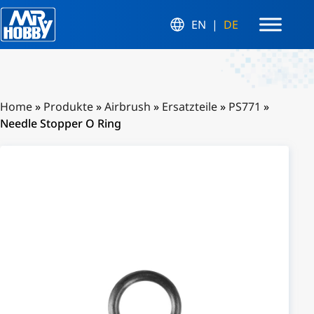
EN
DE
Home
»
Produkte
»
Airbrush
»
Ersatzteile
»
PS771
»
Needle Stopper O Ring