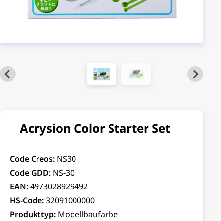
Acrysion Color Starter Set
Code Creos:
NS30
Code GDD:
NS-30
EAN:
4973028929492
HS-Code:
32091000000
Produkttyp:
Modellbaufarbe