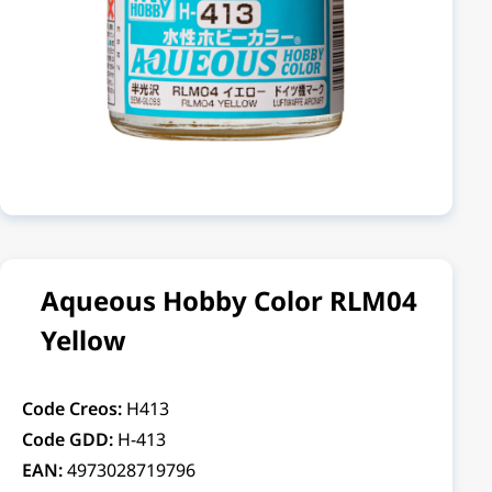
Aqueous Hobby Color RLM04
Yellow
Code Creos:
H413
Code GDD:
H-413
EAN:
4973028719796