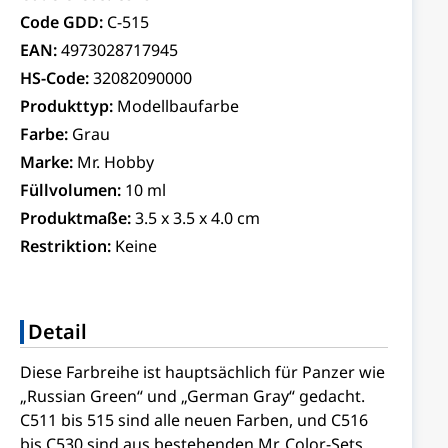
Code GDD:
C-515
EAN:
4973028717945
HS-Code:
32082090000
Produkttyp:
Modellbaufarbe
Farbe:
Grau
Marke:
Mr. Hobby
Füllvolumen:
10 ml
Produktmaße:
3.5 x 3.5 x 4.0 cm
Restriktion:
Keine
Detail
Diese Farbreihe ist hauptsächlich für Panzer wie
„Russian Green“ und „German Gray“ gedacht.
C511 bis 515 sind alle neuen Farben, und C516
bis C530 sind aus bestehenden Mr. Color-Sets