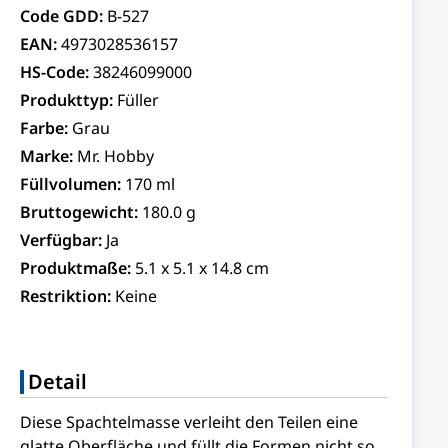
Code GDD:
B-527
EAN:
4973028536157
HS-Code:
38246099000
Produkttyp:
Füller
Farbe:
Grau
Marke:
Mr. Hobby
Füllvolumen:
170 ml
Bruttogewicht:
180.0 g
Verfügbar:
Ja
Produktmaße:
5.1 x 5.1 x 14.8 cm
Restriktion:
Keine
Detail
Diese Spachtelmasse verleiht den Teilen eine
glatte Oberfläche und füllt die Formen nicht so