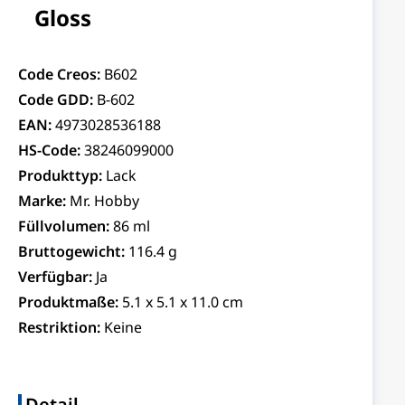
Gloss
Code Creos:
B602
Code GDD:
B-602
EAN:
4973028536188
HS-Code:
38246099000
Produkttyp:
Lack
Marke:
Mr. Hobby
Füllvolumen:
86 ml
Bruttogewicht:
116.4 g
Verfügbar:
Ja
Produktmaße:
5.1 x 5.1 x 11.0 cm
Restriktion:
Keine
Detail