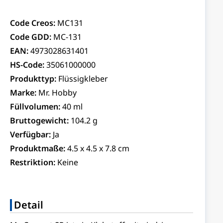
Code Creos:
MC131
Code GDD:
MC-131
EAN:
4973028631401
HS-Code:
35061000000
Produkttyp:
Flüssigkleber
Marke:
Mr. Hobby
Füllvolumen:
40 ml
Bruttogewicht:
104.2 g
Verfügbar:
Ja
Produktmaße:
4.5 x 4.5 x 7.8 cm
Restriktion:
Keine
Detail