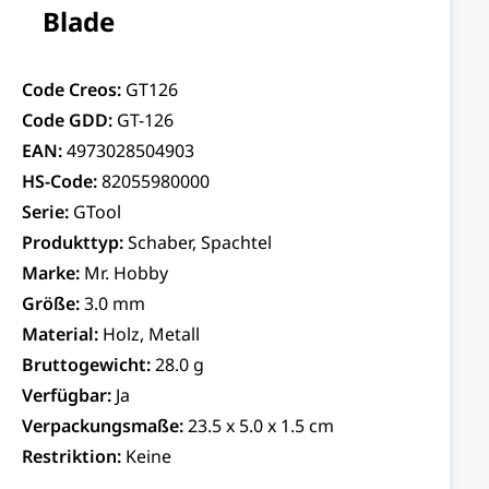
Blade
Code Creos:
GT126
Code GDD:
GT-126
EAN:
4973028504903
HS-Code:
82055980000
Serie:
GTool
Produkttyp:
Schaber, Spachtel
Marke:
Mr. Hobby
Größe:
3.0 mm
Material:
Holz, Metall
Bruttogewicht:
28.0 g
Verfügbar:
Ja
Verpackungsmaße:
23.5 x 5.0 x 1.5 cm
Restriktion:
Keine