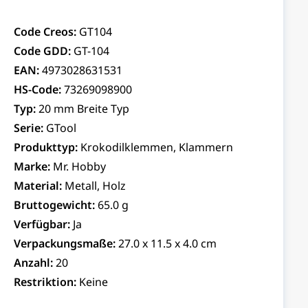
Code Creos:
GT104
Code GDD:
GT-104
EAN:
4973028631531
HS-Code:
73269098900
Typ:
20 mm Breite Typ
Serie:
GTool
Produkttyp:
Krokodilklemmen, Klammern
Marke:
Mr. Hobby
Material:
Metall, Holz
Bruttogewicht:
65.0 g
Verfügbar:
Ja
Verpackungsmaße:
27.0 x 11.5 x 4.0 cm
Anzahl:
20
Restriktion:
Keine