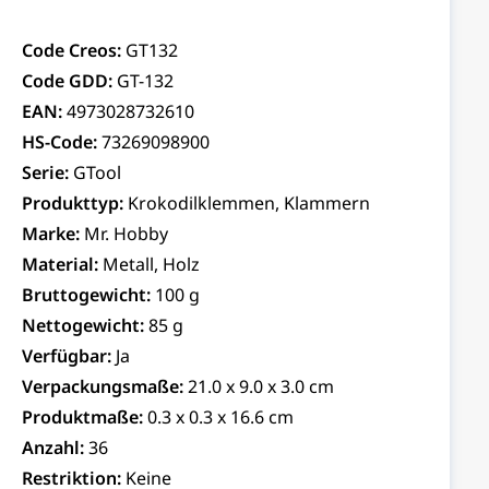
Code Creos:
GT132
Code GDD:
GT-132
EAN:
4973028732610
HS-Code:
73269098900
Serie:
GTool
Produkttyp:
Krokodilklemmen, Klammern
Marke:
Mr. Hobby
Material:
Metall, Holz
Bruttogewicht:
100 g
Nettogewicht:
85 g
Verfügbar:
Ja
Verpackungsmaße:
21.0 x 9.0 x 3.0 cm
Produktmaße:
0.3 x 0.3 x 16.6 cm
Anzahl:
36
Restriktion:
Keine