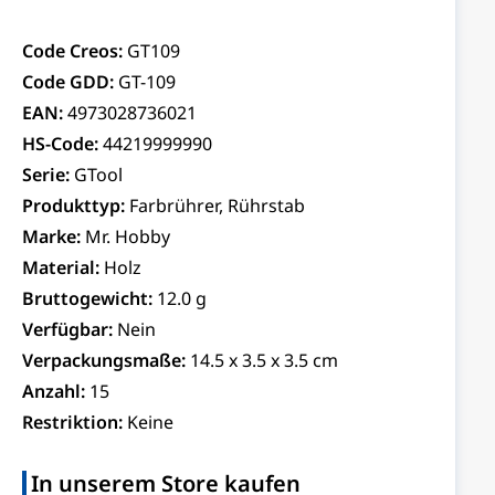
Code Creos:
GT109
Code GDD:
GT-109
EAN:
4973028736021
HS-Code:
44219999990
Serie:
GTool
Produkttyp:
Farbrührer, Rührstab
Marke:
Mr. Hobby
Material:
Holz
Bruttogewicht:
12.0 g
Verfügbar:
Nein
Verpackungsmaße:
14.5 x 3.5 x 3.5 cm
Anzahl:
15
Restriktion:
Keine
In unserem Store kaufen