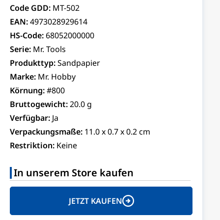
Code GDD:
MT-502
EAN:
4973028929614
HS-Code:
68052000000
Serie:
Mr. Tools
Produkttyp:
Sandpapier
Marke:
Mr. Hobby
Körnung:
#800
Bruttogewicht:
20.0 g
Verfügbar:
Ja
Verpackungsmaße:
11.0 x 0.7 x 0.2 cm
Restriktion:
Keine
In unserem Store kaufen
JETZT KAUFEN